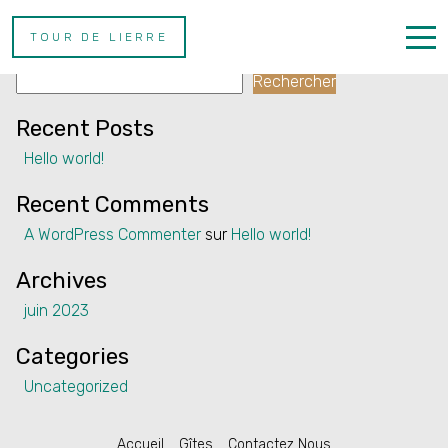
Auteur/autrice :
eviivomulti
TOUR DE LIERRE
Rechercher
Rechercher
Accueil
Recent Posts
Gîtes
Hello world!
Contactez Nous
Recent Comments
A WordPress Commenter
sur
Hello world!
Archives
juin 2023
French
Categories
Uncategorized
Accueil
Gîtes
Contactez Nous