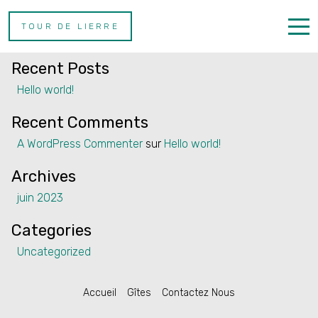
Rechercher
TOUR DE LIERRE
Rechercher
Recent Posts
Accueil
Hello world!
Gîtes
Recent Comments
Contactez Nous
A WordPress Commenter
sur
Hello world!
Archives
juin 2023
Categories
French
Uncategorized
Accueil
Gîtes
Contactez Nous