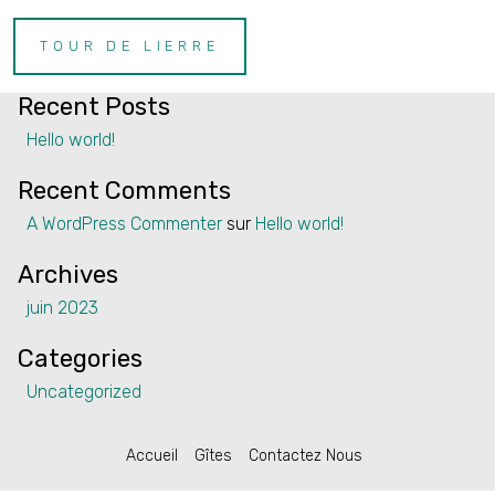
Rechercher
TOUR DE LIERRE
Rechercher
Recent Posts
Home
Hello world!
Properties
Recent Comments
Contact
A WordPress Commenter
sur
Hello world!
Archives
juin 2023
English
Categories
Uncategorized
Accueil
Gîtes
Contactez Nous