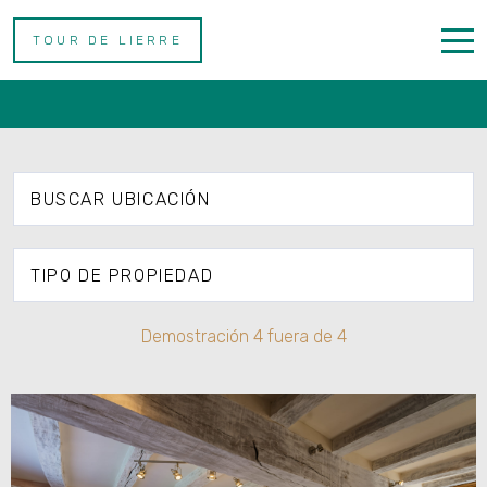
TOUR DE LIERRE
Nos Gites
Accueil
Gîtes
BUSCAR UBICACIÓN
Contactez Nous
TIPO DE PROPIEDAD
Demostración
4
fuera de
4
Spanish